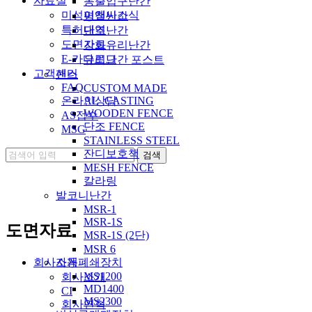
자료실
동출입구난간
미성이앤씨소식
평철난간
특허내역
단조난간
도면자료
강화유리난간
E-카다로그
유리난간 포스트
고객센터
팬스
FAQ
CUSTOM MADE
온라인상담
AL_CASTING
WOODEN FENCE
AS접수
단조 FENCE
MSG
STAINLESS STEEL
잔디보호책
MESH FENCE
칼라링
발코니난간
MSR-1
MSR-1S
도면자료
MSR-1S (2단)
MSR 6
회사소개
자동폐쇄장치
MS1200
회사소개
MD1400
CI
MS2300
회사연혁