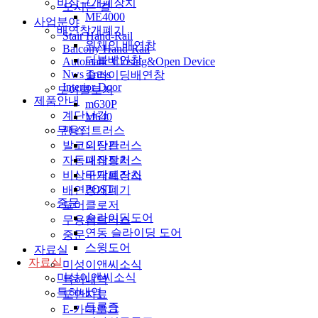
비상구개폐장치
오시는 길
ME4000
사업분야
배연창개폐기
Stair Hand-Rail
원체인 배연창
Balcony Hand-Rail
더블배연창
Automatic Closing&Open Device
Nws Truss
슬라이딩배연창
Interior Door
도어클로저
제품안내
m630P
계단난간
M640
팬스
무용접트러스
발코니난간
외장트러스
자동폐쇄장치
내장트러스
비상구개폐장치
바닥트러스
POST
배연창개폐기
중문
도어클로저
슬라이딩도어
무용접트러스
연동 슬라이딩 도어
중문
스윙도어
자료실
자료실
미성이앤씨소식
미성이앤씨소식
특허내역
특허내역
도면자료
등록증
E-카다로그