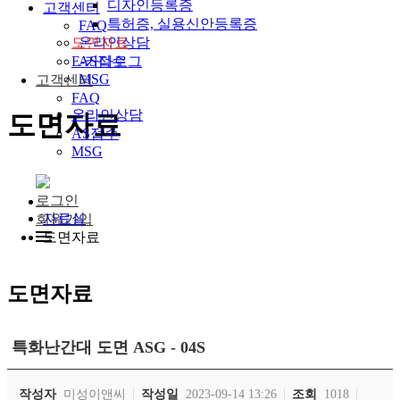
디자인등록증
고객센터
특허증, 실용신안등록증
FAQ
온라인상담
도면자료
AS접수
E-카다로그
MSG
고객센터
FAQ
온라인상담
도면자료
AS접수
MSG
로그인
자료실
회원가입
도면자료
도면자료
특화난간대 도면 ASG - 04S
작성자
미성이앤씨
작성일
2023-09-14 13:26
조회
1018