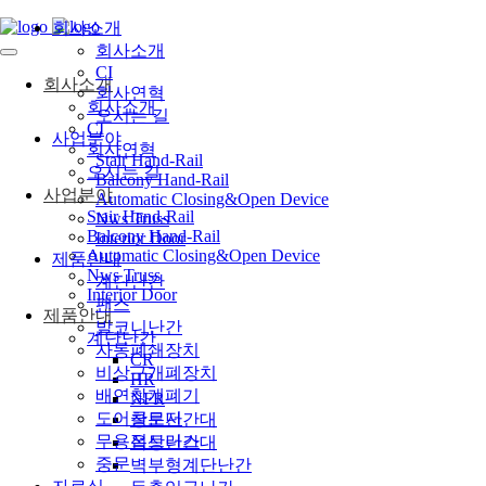
회사소개
회사소개
CI
회사소개
회사연혁
회사소개
오시는 길
CI
사업분야
회사연혁
Stair Hand-Rail
오시는 길
Balcony Hand-Rail
사업분야
Automatic Closing&Open Device
Stair Hand-Rail
Nws Truss
Balcony Hand-Rail
Interior Door
Automatic Closing&Open Device
제품안내
Nws Truss
계단난간
Interior Door
팬스
제품안내
발코니난간
계단난간
자동폐쇄장치
CR
비상구개폐장치
HR
배연창개폐기
NFR
도어클로저
창문난간대
무용접트러스
옥상난간대
중문
벽부형계단난간