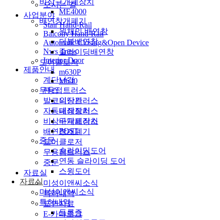
비상구개폐장치
오시는 길
ME4000
사업분야
배연창개폐기
Stair Hand-Rail
원체인 배연창
Balcony Hand-Rail
더블배연창
Automatic Closing&Open Device
Nws Truss
슬라이딩배연창
Interior Door
도어클로저
제품안내
m630P
계단난간
M640
팬스
무용접트러스
발코니난간
외장트러스
자동폐쇄장치
내장트러스
비상구개폐장치
바닥트러스
POST
배연창개폐기
중문
도어클로저
슬라이딩도어
무용접트러스
연동 슬라이딩 도어
중문
스윙도어
자료실
자료실
미성이앤씨소식
미성이앤씨소식
특허내역
특허내역
도면자료
등록증
E-카다로그