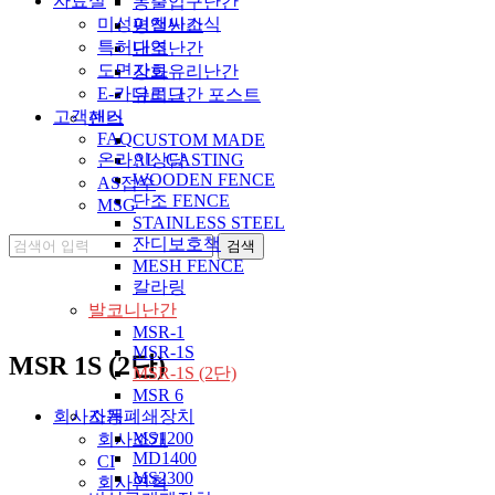
자료실
동출입구난간
미성이앤씨소식
평철난간
특허내역
단조난간
도면자료
강화유리난간
E-카다로그
유리난간 포스트
고객센터
팬스
FAQ
CUSTOM MADE
온라인상담
AL_CASTING
WOODEN FENCE
AS접수
단조 FENCE
MSG
STAINLESS STEEL
잔디보호책
MESH FENCE
칼라링
발코니난간
MSR-1
MSR-1S
MSR 1S (2단)
MSR-1S (2단)
MSR 6
회사소개
자동폐쇄장치
MS1200
회사소개
MD1400
CI
MS2300
회사연혁