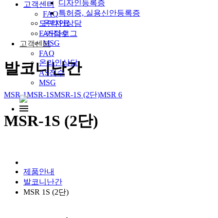
디자인등록증
고객센터
특허증, 실용신안등록증
FAQ
온라인상담
도면자료
AS접수
E-카다로그
MSG
고객센터
FAQ
온라인상담
발코니난간
AS접수
MSG
MSR-1
MSR-1S
MSR-1S (2단)
MSR 6
MSR-1S (2단)
제품안내
발코니난간
MSR 1S (2단)