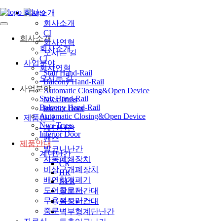
회사소개
회사소개
CI
회사소개
회사연혁
회사소개
오시는 길
CI
사업분야
회사연혁
Stair Hand-Rail
오시는 길
Balcony Hand-Rail
사업분야
Automatic Closing&Open Device
Stair Hand-Rail
Nws Truss
Balcony Hand-Rail
Interior Door
Automatic Closing&Open Device
제품안내
Nws Truss
계단난간
Interior Door
팬스
제품안내
발코니난간
계단난간
자동폐쇄장치
CR
비상구개폐장치
HR
배연창개폐기
NFR
도어클로저
창문난간대
무용접트러스
옥상난간대
중문
벽부형계단난간