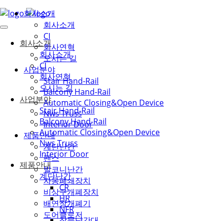
회사소개
회사소개
CI
회사소개
회사연혁
회사소개
오시는 길
CI
사업분야
회사연혁
Stair Hand-Rail
오시는 길
Balcony Hand-Rail
사업분야
Automatic Closing&Open Device
Stair Hand-Rail
Nws Truss
Balcony Hand-Rail
Interior Door
Automatic Closing&Open Device
제품안내
Nws Truss
계단난간
Interior Door
팬스
제품안내
발코니난간
계단난간
자동폐쇄장치
CR
비상구개폐장치
HR
배연창개폐기
NFR
도어클로저
창문난간대