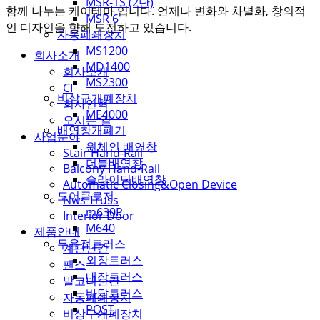
MSR-1S (2단)
함께 나누는 케이테마 입니다. 언제나 변화와 차별화, 창의적
MSR 6
인 디자인을 향해 도전하고 있습니다.
자동폐쇄장치
MS1200
회사소개
MD1400
회사소개
MS2300
CI
비상구개폐장치
회사연혁
ME4000
오시는 길
배연창개폐기
사업분야
원체인 배연창
Stair Hand-Rail
더블배연창
Balcony Hand-Rail
슬라이딩배연창
Automatic Closing&Open Device
도어클로저
Nws Truss
m630P
Interior Door
M640
제품안내
무용접트러스
계단난간
외장트러스
팬스
내장트러스
발코니난간
바닥트러스
자동폐쇄장치
POST
비상구개폐장치