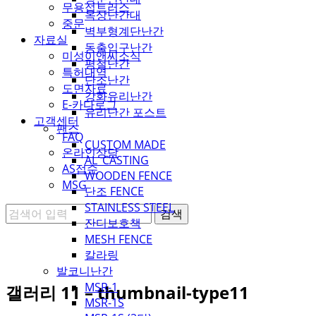
무용접트러스
옥상난간대
중문
벽부형계단난간
자료실
동출입구난간
미성이앤씨소식
평철난간
특허내역
단조난간
도면자료
강화유리난간
E-카다로그
유리난간 포스트
고객센터
팬스
FAQ
CUSTOM MADE
온라인상담
AL_CASTING
AS접수
WOODEN FENCE
MSG
단조 FENCE
STAINLESS STEEL
잔디보호책
MESH FENCE
칼라링
발코니난간
MSR-1
갤러리 11 – thumbnail-type11
MSR-1S