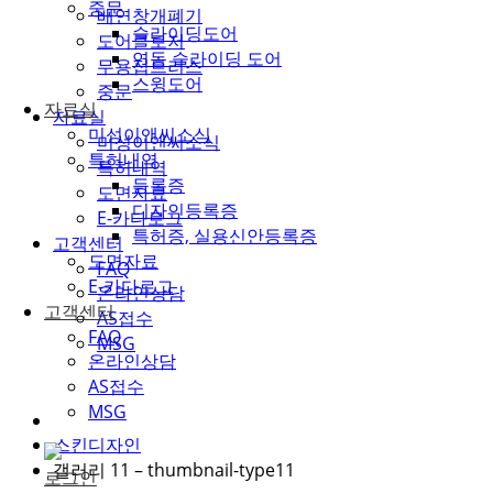
중문
배연창개폐기
슬라이딩도어
도어클로저
연동 슬라이딩 도어
무용접트러스
스윙도어
중문
자료실
자료실
미성이앤씨소식
미성이앤씨소식
특허내역
특허내역
등록증
도면자료
디자인등록증
E-카다로그
특허증, 실용신안등록증
고객센터
도면자료
FAQ
E-카다로그
온라인상담
고객센터
AS접수
FAQ
MSG
온라인상담
AS접수
MSG
스킨디자인
갤러리 11 – thumbnail-type11
로그인