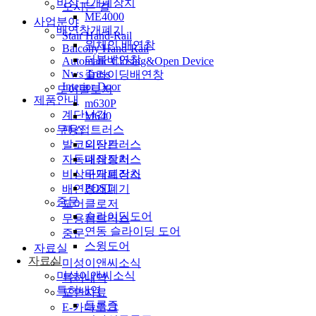
비상구개폐장치
오시는 길
ME4000
사업분야
배연창개폐기
Stair Hand-Rail
원체인 배연창
Balcony Hand-Rail
더블배연창
Automatic Closing&Open Device
Nws Truss
슬라이딩배연창
Interior Door
도어클로저
제품안내
m630P
계단난간
M640
팬스
무용접트러스
발코니난간
외장트러스
자동폐쇄장치
내장트러스
비상구개폐장치
바닥트러스
POST
배연창개폐기
중문
도어클로저
슬라이딩도어
무용접트러스
연동 슬라이딩 도어
중문
스윙도어
자료실
자료실
미성이앤씨소식
미성이앤씨소식
특허내역
특허내역
도면자료
등록증
E-카다로그