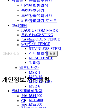
자료실
동출입구난간
미성이앤씨소식
평철난간
특허내역
단조난간
도면자료
강화유리난간
E-카다로그
유리난간 포스트
고객센터
팬스
FAQ
CUSTOM MADE
온라인상담
AL_CASTING
WOODEN FENCE
AS접수
단조 FENCE
MSG
STAINLESS STEEL
잔디보호책
MESH FENCE
칼라링
발코니난간
MSR-1
MSR-1S
개인정보 처리방침
MSR-1S (2단)
MSR 6
회사소개
자동폐쇄장치
MS1200
회사소개
MD1400
CI
MS2300
회사연혁