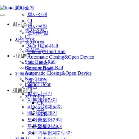
회사소개
회사소개
CI
회사소개
회사연혁
회사소개
오시는 길
CI
사업분야
회사연혁
Stair Hand-Rail
오시는 길
Balcony Hand-Rail
사업분야
Automatic Closing&Open Device
Stair Hand-Rail
Nws Truss
Balcony Hand-Rail
Interior Door
Automatic Closing&Open Device
제품안내
Nws Truss
계단난간
Interior Door
팬스
제품안내
발코니난간
계단난간
자동폐쇄장치
CR
비상구개폐장치
HR
배연창개폐기
NFR
도어클로저
창문난간대
무용접트러스
옥상난간대
중문
벽부형계단난간