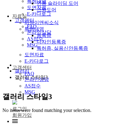
특허내역
연동 슬라이딩 도어
도면자료
스윙도어
E-카다로그
자료실
고객센터
미성이앤씨소식
FAQ
특허내역
온라인상담
등록증
AS접수
디자인등록증
MSG
특허증, 실용신안등록증
도면자료
E-카다로그
고객센터
갤러리
FAQ
갤러리 스타일3
온라인상담
AS접수
MSG
갤러리 스타일3
로그인
No items were found matching your selection.
회원가입