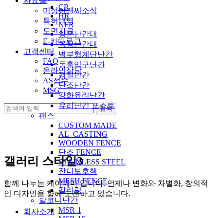
자료실
CR
미성이앤씨소식
HR
특허내역
NFR
도면자료
창문난간대
E-카다로그
옥상난간대
고객센터
벽부형계단난간
FAQ
동출입구난간
온라인상담
평철난간
AS접수
단조난간
MSG
강화유리난간
유리난간 포스트
팬스
CUSTOM MADE
AL_CASTING
WOODEN FENCE
단조 FENCE
갤러리 스타일3
STAINLESS STEEL
잔디보호책
MESH FENCE
함께 나누는 케이테마 입니다. 언제나 변화와 차별화, 창의적
칼라링
인 디자인을 향해 도전하고 있습니다.
발코니난간
MSR-1
회사소개