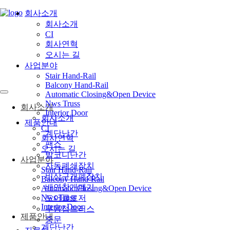
회사소개
회사소개
CI
회사연혁
오시는 길
사업분야
Stair Hand-Rail
Balcony Hand-Rail
Automatic Closing&Open Device
Nws Truss
회사소개
Interior Door
회사소개
제품안내
CI
계단난간
회사연혁
팬스
오시는 길
발코니난간
사업분야
자동폐쇄장치
Stair Hand-Rail
비상구개폐장치
Balcony Hand-Rail
배연창개폐기
Automatic Closing&Open Device
Nws Truss
도어클로저
Interior Door
무용접트러스
제품안내
중문
계단난간