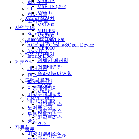
MSR-1S
회사소개
MSR-1S (2단)
CI
MSR 6
회사연혁
자동폐쇄장치
오시는 길
MS1200
사업분야
MD1400
Stair Hand-Rail
MS2300
Balcony Hand-Rail
비상구개폐장치
Automatic Closing&Open Device
ME4000
Nws Truss
배연창개폐기
Interior Door
원체인 배연창
제품안내
더블배연창
계단난간
슬라이딩배연창
팬스
도어클로저
발코니난간
m630P
자동폐쇄장치
M640
비상구개폐장치
무용접트러스
배연창개폐기
외장트러스
도어클로저
내장트러스
무용접트러스
바닥트러스
중문
POST
자료실
중문
미성이앤씨소식
슬라이딩도어