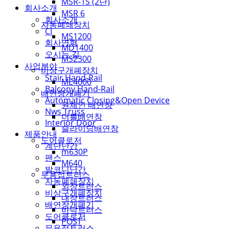
MSR-1S (2단)
회사소개
MSR 6
회사소개
자동폐쇄장치
CI
MS1200
회사연혁
MD1400
오시는 길
MS2300
사업분야
비상구개폐장치
Stair Hand-Rail
ME4000
Balcony Hand-Rail
배연창개폐기
Automatic Closing&Open Device
원체인 배연창
Nws Truss
더블배연창
Interior Door
슬라이딩배연창
제품안내
도어클로저
계단난간
m630P
팬스
M640
발코니난간
무용접트러스
자동폐쇄장치
외장트러스
비상구개폐장치
내장트러스
배연창개폐기
바닥트러스
도어클로저
POST
무용접트러스