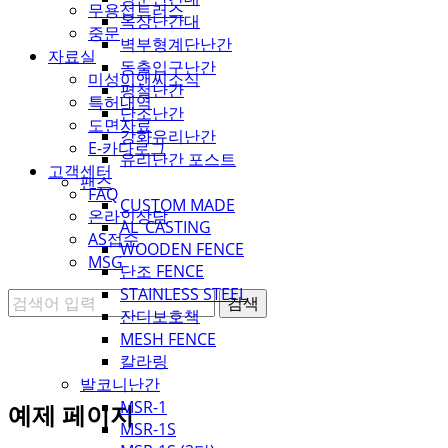
무용접트러스
옥상난간대
중문
벽부형계단난간
자료실
동출입구난간
미성이앤씨소식
평철난간
특허내역
단조난간
도면자료
강화유리난간
E-카다로그
유리난간 포스트
고객센터
팬스
FAQ
CUSTOM MADE
온라인상담
AL_CASTING
AS접수
WOODEN FENCE
MSG
단조 FENCE
STAINLESS STEEL
잔디보호책
MESH FENCE
칼라링
발코니난간
MSR-1
예제 페이지
MSR-1S