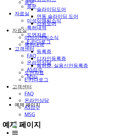
중문
중문
슬라이딩도어
자료실
연동 슬라이딩 도어
미성이앤씨소식
스윙도어
특허내역
자료실
도면자료
미성이앤씨소식
E-카다로그
특허내역
고객센터
등록증
FAQ
디자인등록증
온라인상담
특허증, 실용신안등록증
AS접수
도면자료
MSG
E-카다로그
고객센터
FAQ
온라인상담
예제 페이지
AS접수
MSG
예제 페이지