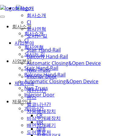
회사소개
회사소개
CI
회사소개
회사연혁
회사소개
오시는 길
CI
사업분야
회사연혁
Stair Hand-Rail
오시는 길
Balcony Hand-Rail
사업분야
Automatic Closing&Open Device
Stair Hand-Rail
Nws Truss
Balcony Hand-Rail
Interior Door
Automatic Closing&Open Device
제품안내
Nws Truss
계단난간
Interior Door
팬스
제품안내
발코니난간
계단난간
자동폐쇄장치
CR
비상구개폐장치
HR
배연창개폐기
NFR
도어클로저
창문난간대