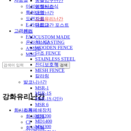
자료실
동출입구난간
미성이앤씨소식
평철난간
특허내역
단조난간
도면자료
강화유리난간
E-카다로그
유리난간 포스트
고객센터
팬스
FAQ
CUSTOM MADE
온라인상담
AL_CASTING
WOODEN FENCE
AS접수
단조 FENCE
MSG
STAINLESS STEEL
잔디보호책
MESH FENCE
칼라링
발코니난간
MSR-1
MSR-1S
강화유리난간
MSR-1S (2단)
MSR 6
회사소개
자동폐쇄장치
MS1200
회사소개
MD1400
CI
MS2300
회사연혁