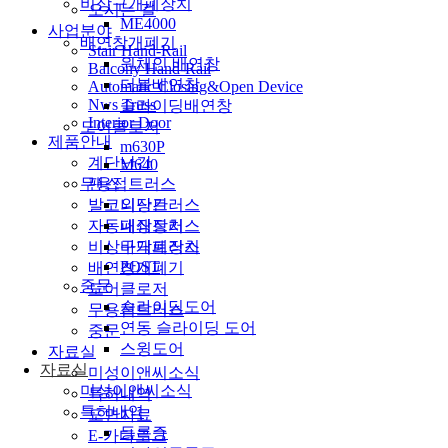
비상구개폐장치
오시는 길
ME4000
사업분야
배연창개폐기
Stair Hand-Rail
원체인 배연창
Balcony Hand-Rail
더블배연창
Automatic Closing&Open Device
Nws Truss
슬라이딩배연창
Interior Door
도어클로저
제품안내
m630P
계단난간
M640
팬스
무용접트러스
발코니난간
외장트러스
자동폐쇄장치
내장트러스
비상구개폐장치
바닥트러스
POST
배연창개폐기
중문
도어클로저
슬라이딩도어
무용접트러스
연동 슬라이딩 도어
중문
스윙도어
자료실
자료실
미성이앤씨소식
미성이앤씨소식
특허내역
특허내역
도면자료
등록증
E-카다로그