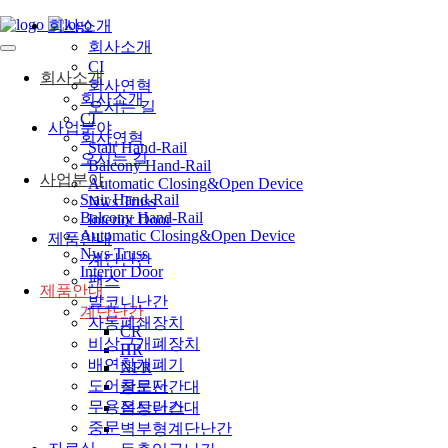
회사소개
회사소개
CI
회사소개
회사연혁
회사소개
오시는 길
CI
사업분야
회사연혁
Stair Hand-Rail
오시는 길
Balcony Hand-Rail
사업분야
Automatic Closing&Open Device
Stair Hand-Rail
Nws Truss
Balcony Hand-Rail
Interior Door
Automatic Closing&Open Device
제품안내
Nws Truss
계단난간
Interior Door
팬스
제품안내
발코니난간
계단난간
자동폐쇄장치
CR
비상구개폐장치
HR
배연창개폐기
NFR
도어클로저
창문난간대
무용접트러스
옥상난간대
중문
벽부형계단난간