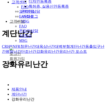
디자인등록증
고객센터
특허증, 실용신안등록증
FAQ
온라인상담
도면자료
AS접수
E-카다로그
MSG
고객센터
FAQ
온라인상담
계단난간
AS접수
MSG
CR
HR
NFR
창문난간대
옥상난간대
벽부형계단난간
동출입구난
간
평철난간
단조난간
강화유리난간
유리난간 포스트
로그인
회원가입
강화유리난간
제품안내
계단난간
강화유리난간