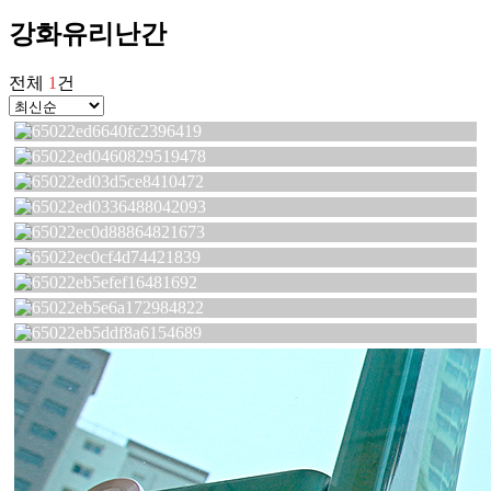
강화유리난간
전체
1
건