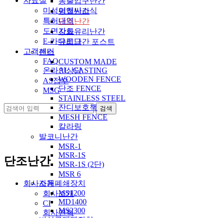
자료실
동출입구난간
미성이앤씨소식
평철난간
특허내역
단조난간
도면자료
강화유리난간
E-카다로그
유리난간 포스트
고객센터
팬스
FAQ
CUSTOM MADE
온라인상담
AL_CASTING
WOODEN FENCE
AS접수
단조 FENCE
MSG
STAINLESS STEEL
잔디보호책
MESH FENCE
칼라링
발코니난간
MSR-1
MSR-1S
단조난간
MSR-1S (2단)
MSR 6
회사소개
자동폐쇄장치
MS1200
회사소개
MD1400
CI
MS2300
회사연혁