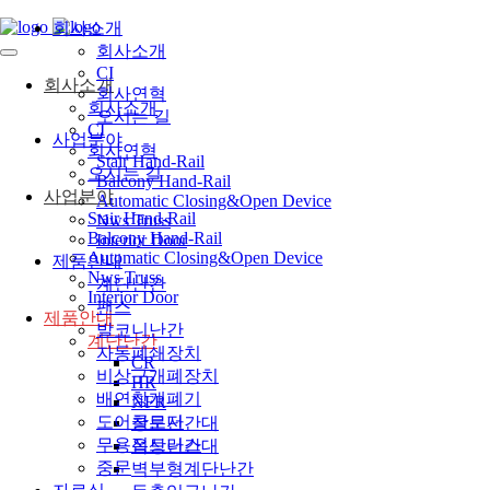
회사소개
회사소개
CI
회사소개
회사연혁
회사소개
오시는 길
CI
사업분야
회사연혁
Stair Hand-Rail
오시는 길
Balcony Hand-Rail
사업분야
Automatic Closing&Open Device
Stair Hand-Rail
Nws Truss
Balcony Hand-Rail
Interior Door
Automatic Closing&Open Device
제품안내
Nws Truss
계단난간
Interior Door
팬스
제품안내
발코니난간
계단난간
자동폐쇄장치
CR
비상구개폐장치
HR
배연창개폐기
NFR
도어클로저
창문난간대
무용접트러스
옥상난간대
중문
벽부형계단난간