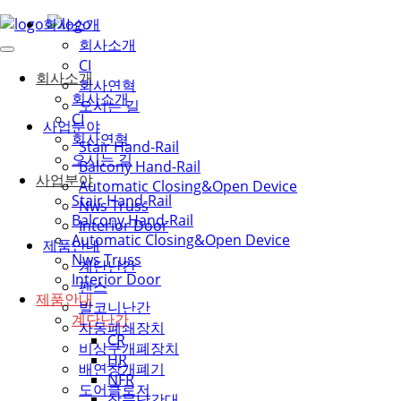
회사소개
회사소개
CI
회사소개
회사연혁
회사소개
오시는 길
CI
사업분야
회사연혁
Stair Hand-Rail
오시는 길
Balcony Hand-Rail
사업분야
Automatic Closing&Open Device
Stair Hand-Rail
Nws Truss
Balcony Hand-Rail
Interior Door
Automatic Closing&Open Device
제품안내
Nws Truss
계단난간
Interior Door
팬스
제품안내
발코니난간
계단난간
자동폐쇄장치
CR
비상구개폐장치
HR
배연창개폐기
NFR
도어클로저
창문난간대