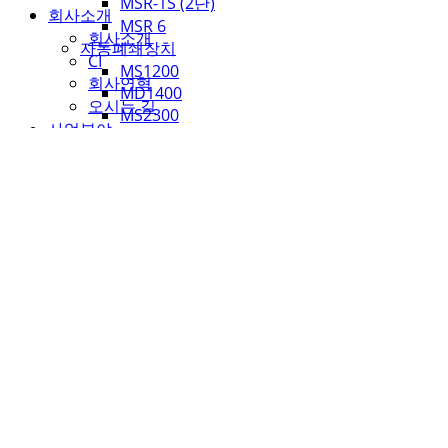
MSR-1S (2단)
회사소개
MSR 6
회사소개
자동폐쇄장치
CI
MS1200
회사연혁
MD1400
오시는 길
MS2300
사업분야
비상구개폐장치
Stair Hand-Rail
ME4000
Balcony Hand-Rail
배연창개폐기
Automatic Closing&Open Device
원체인 배연창
Nws Truss
더블배연창
Interior Door
슬라이딩배연창
제품안내
도어클로저
계단난간
m630P
팬스
M640
발코니난간
무용접트러스
자동폐쇄장치
외장트러스
비상구개폐장치
내장트러스
배연창개폐기
바닥트러스
도어클로저
POST
무용접트러스