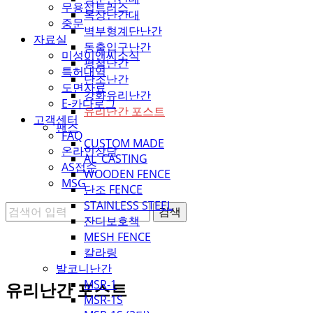
무용접트러스
옥상난간대
중문
벽부형계단난간
자료실
동출입구난간
미성이앤씨소식
평철난간
특허내역
단조난간
도면자료
강화유리난간
E-카다로그
유리난간 포스트
고객센터
팬스
FAQ
CUSTOM MADE
온라인상담
AL_CASTING
AS접수
WOODEN FENCE
MSG
단조 FENCE
STAINLESS STEEL
잔디보호책
MESH FENCE
칼라링
발코니난간
MSR-1
유리난간 포스트
MSR-1S