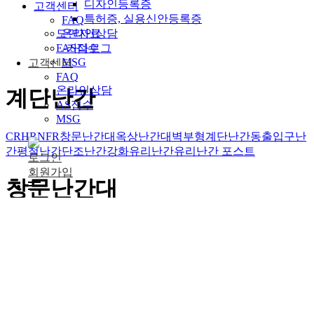
디자인등록증
고객센터
특허증, 실용신안등록증
FAQ
온라인상담
도면자료
AS접수
E-카다로그
MSG
고객센터
FAQ
온라인상담
계단난간
AS접수
MSG
CR
HR
NFR
창문난간대
옥상난간대
벽부형계단난간
동출입구난
간
평철난간
단조난간
강화유리난간
유리난간 포스트
로그인
회원가입
창문난간대
제품안내
계단난간
창문난간대