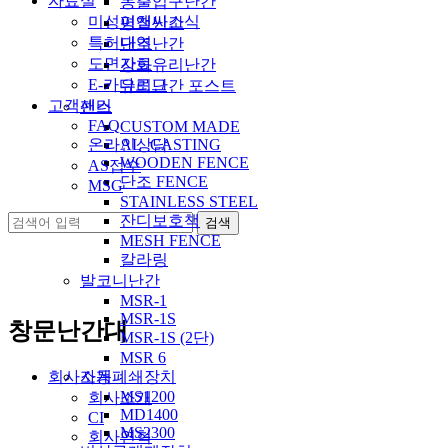
자료실
동출입구난간
미성이앤씨소식
평철난간
특허내역
단조난간
도면자료
강화유리난간
E-카다로그
유리난간 포스트
고객센터
팬스
FAQ
CUSTOM MADE
온라인상담
AL_CASTING
WOODEN FENCE
AS접수
단조 FENCE
MSG
STAINLESS STEEL
잔디보호책
MESH FENCE
칼라링
발코니난간
MSR-1
MSR-1S
창문난간대
MSR-1S (2단)
MSR 6
회사소개
자동폐쇄장치
MS1200
회사소개
MD1400
CI
MS2300
회사연혁