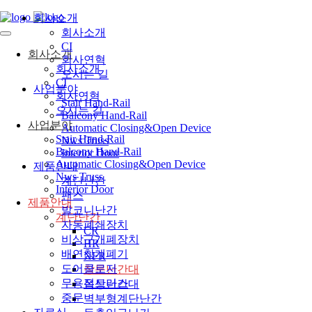
회사소개
회사소개
CI
회사소개
회사연혁
회사소개
오시는 길
CI
사업분야
회사연혁
Stair Hand-Rail
오시는 길
Balcony Hand-Rail
사업분야
Automatic Closing&Open Device
Stair Hand-Rail
Nws Truss
Balcony Hand-Rail
Interior Door
Automatic Closing&Open Device
제품안내
Nws Truss
계단난간
Interior Door
팬스
제품안내
발코니난간
계단난간
자동폐쇄장치
CR
비상구개폐장치
HR
배연창개폐기
NFR
도어클로저
창문난간대
무용접트러스
옥상난간대
중문
벽부형계단난간