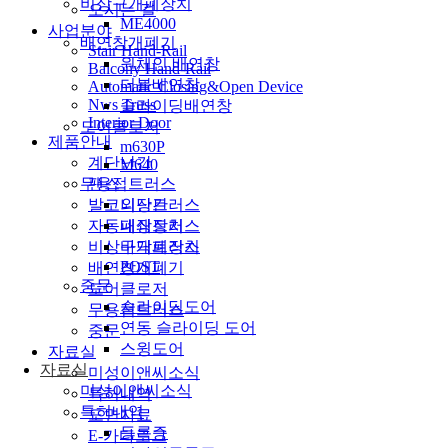
비상구개폐장치
오시는 길
ME4000
사업분야
배연창개폐기
Stair Hand-Rail
원체인 배연창
Balcony Hand-Rail
더블배연창
Automatic Closing&Open Device
Nws Truss
슬라이딩배연창
Interior Door
도어클로저
제품안내
m630P
계단난간
M640
팬스
무용접트러스
발코니난간
외장트러스
자동폐쇄장치
내장트러스
비상구개폐장치
바닥트러스
POST
배연창개폐기
중문
도어클로저
슬라이딩도어
무용접트러스
연동 슬라이딩 도어
중문
스윙도어
자료실
자료실
미성이앤씨소식
미성이앤씨소식
특허내역
특허내역
도면자료
등록증
E-카다로그