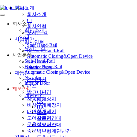
회사소개
회사소개
CI
회사소개
회사연혁
회사소개
오시는 길
CI
사업분야
회사연혁
Stair Hand-Rail
오시는 길
Balcony Hand-Rail
사업분야
Automatic Closing&Open Device
Stair Hand-Rail
Nws Truss
Balcony Hand-Rail
Interior Door
Automatic Closing&Open Device
제품안내
Nws Truss
계단난간
Interior Door
팬스
제품안내
발코니난간
계단난간
자동폐쇄장치
CR
비상구개폐장치
HR
배연창개폐기
NFR
도어클로저
창문난간대
무용접트러스
옥상난간대
중문
벽부형계단난간