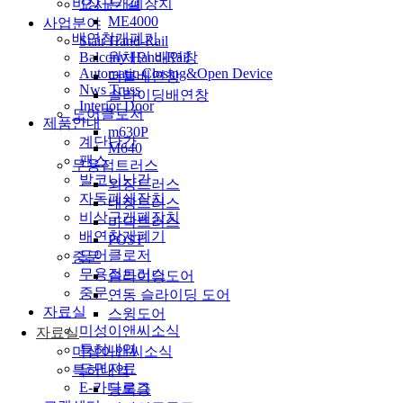
비상구개폐장치
오시는 길
ME4000
사업분야
배연창개폐기
Stair Hand-Rail
Balcony Hand-Rail
원체인 배연창
Automatic Closing&Open Device
더블배연창
Nws Truss
슬라이딩배연창
Interior Door
도어클로저
제품안내
m630P
계단난간
M640
팬스
무용접트러스
발코니난간
외장트러스
자동폐쇄장치
내장트러스
비상구개폐장치
바닥트러스
배연창개폐기
POST
도어클로저
중문
무용접트러스
슬라이딩도어
중문
연동 슬라이딩 도어
자료실
스윙도어
미성이앤씨소식
자료실
특허내역
미성이앤씨소식
도면자료
특허내역
E-카다로그
등록증