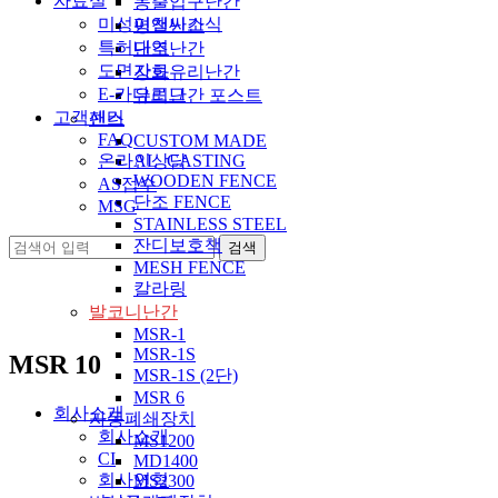
자료실
동출입구난간
미성이앤씨소식
평철난간
특허내역
단조난간
도면자료
강화유리난간
E-카다로그
유리난간 포스트
고객센터
팬스
FAQ
CUSTOM MADE
온라인상담
AL_CASTING
WOODEN FENCE
AS접수
단조 FENCE
MSG
STAINLESS STEEL
잔디보호책
MESH FENCE
칼라링
발코니난간
MSR-1
MSR-1S
MSR 10
MSR-1S (2단)
MSR 6
회사소개
자동폐쇄장치
회사소개
MS1200
CI
MD1400
회사연혁
MS2300