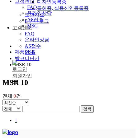
고객센터
디자인등록증
FAQ
특허증, 실용신안등록증
온라인상담
도면자료
AS접수
E-카다로그
MSG
고객센터
FAQ
온라인상담
AS접수
제품안내
MSG
발코니난간
MSR 10
로그인
회원가입
MSR 10
전체
0
건
검색
1