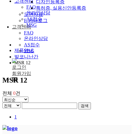
고객센터
디자인등록증
FAQ
특허증, 실용신안등록증
온라인상담
도면자료
AS접수
E-카다로그
MSG
고객센터
FAQ
온라인상담
AS접수
제품안내
MSG
발코니난간
MSR 12
로그인
회원가입
MSR 12
전체
0
건
검색
1