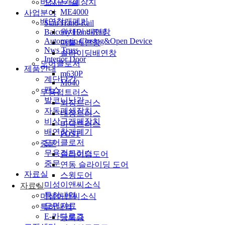
비상구개폐장치
오시는 길
ME4000
사업분야
배연창개폐기
Stair Hand-Rail
Balcony Hand-Rail
원체인 배연창
Automatic Closing&Open Device
더블배연창
Nws Truss
슬라이딩배연창
Interior Door
도어클로저
제품안내
m630P
계단난간
M640
팬스
무용접트러스
발코니난간
외장트러스
자동폐쇄장치
내장트러스
비상구개폐장치
바닥트러스
배연창개폐기
POST
도어클로저
중문
무용접트러스
슬라이딩도어
중문
연동 슬라이딩 도어
자료실
스윙도어
미성이앤씨소식
자료실
특허내역
미성이앤씨소식
도면자료
특허내역
E-카다로그
등록증