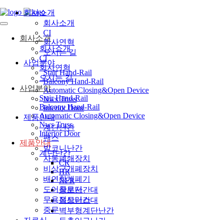
회사소개
회사소개
CI
회사소개
회사연혁
회사소개
오시는 길
CI
사업분야
회사연혁
Stair Hand-Rail
오시는 길
Balcony Hand-Rail
사업분야
Automatic Closing&Open Device
Stair Hand-Rail
Nws Truss
Balcony Hand-Rail
Interior Door
Automatic Closing&Open Device
제품안내
Nws Truss
계단난간
Interior Door
팬스
제품안내
발코니난간
계단난간
자동폐쇄장치
CR
비상구개폐장치
HR
배연창개폐기
NFR
도어클로저
창문난간대
무용접트러스
옥상난간대
중문
벽부형계단난간