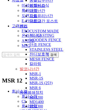
자료실
동출입구난간
미성이앤씨소식
평철난간
특허내역
단조난간
도면자료
강화유리난간
E-카다로그
유리난간 포스트
고객센터
팬스
FAQ
CUSTOM MADE
온라인상담
AL_CASTING
WOODEN FENCE
AS접수
단조 FENCE
MSG
STAINLESS STEEL
잔디보호책
MESH FENCE
칼라링
발코니난간
MSR-1
MSR-1S
MSR 12
MSR-1S (2단)
MSR 6
회사소개
자동폐쇄장치
회사소개
MS1200
CI
MD1400
회사연혁
MS2300