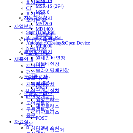
MSR-1S
회사소개
MSR-1S (2단)
CI
MSR 6
회사연혁
자동폐쇄장치
오시는 길
MS1200
사업분야
MD1400
Stair Hand-Rail
MS2300
Balcony Hand-Rail
비상구개폐장치
Automatic Closing&Open Device
ME4000
Nws Truss
배연창개폐기
Interior Door
원체인 배연창
제품안내
더블배연창
계단난간
슬라이딩배연창
팬스
도어클로저
발코니난간
m630P
자동폐쇄장치
M640
비상구개폐장치
무용접트러스
배연창개폐기
외장트러스
도어클로저
내장트러스
무용접트러스
바닥트러스
중문
POST
자료실
중문
미성이앤씨소식
슬라이딩도어