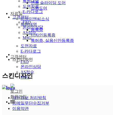
특허내역
연동 슬라이딩 도어
도면자료
스윙도어
E-카다로그
자료실
고객센터
미성이앤씨소식
FAQ
특허내역
온라인상담
등록증
AS접수
디자인등록증
MSG
특허증, 실용신안등록증
도면자료
E-카다로그
고객센터
스킨디자인
FAQ
온라인상담
AS접수
스킨디자인
MSG
로그인
회원가입
개인정보 처리방침
이메일무단수집거부
이용약관