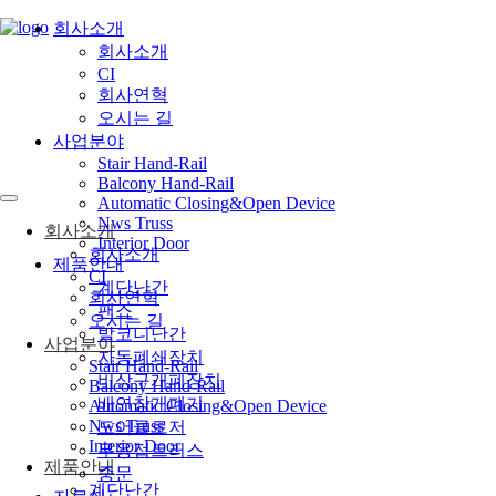
회사소개
회사소개
CI
회사연혁
오시는 길
사업분야
Stair Hand-Rail
Balcony Hand-Rail
Automatic Closing&Open Device
Nws Truss
회사소개
Interior Door
회사소개
제품안내
CI
계단난간
회사연혁
팬스
오시는 길
발코니난간
사업분야
자동폐쇄장치
Stair Hand-Rail
비상구개폐장치
Balcony Hand-Rail
배연창개폐기
Automatic Closing&Open Device
Nws Truss
도어클로저
Interior Door
무용접트러스
제품안내
중문
계단난간