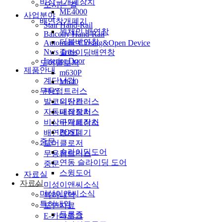
비상구개폐장치
오시는 길
ME4000
사업분야
배연창개폐기
Stair Hand-Rail
원체인 배연창
Balcony Hand-Rail
더블배연창
Automatic Closing&Open Device
Nws Truss
슬라이딩배연창
Interior Door
도어클로저
제품안내
m630P
계단난간
M640
팬스
무용접트러스
발코니난간
외장트러스
자동폐쇄장치
내장트러스
비상구개폐장치
바닥트러스
POST
배연창개폐기
중문
도어클로저
슬라이딩도어
무용접트러스
연동 슬라이딩 도어
중문
스윙도어
자료실
자료실
미성이앤씨소식
미성이앤씨소식
특허내역
특허내역
도면자료
등록증
E-카다로그