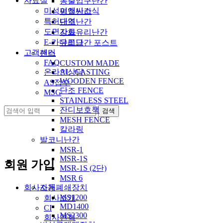
자료실
동출입구난간
미성이앤씨소식
평철난간
특허내역
단조난간
도면자료
강화유리난간
E-카다로그
유리난간 포스트
고객센터
팬스
FAQ
CUSTOM MADE
온라인상담
AL_CASTING
WOODEN FENCE
AS접수
단조 FENCE
MSG
STAINLESS STEEL
잔디보호책
MESH FENCE
칼라링
발코니난간
MSR-1
MSR-1S
회원 가입
MSR-1S (2단)
MSR 6
회사소개
자동폐쇄장치
MS1200
회사소개
MD1400
CI
MS2300
회사연혁