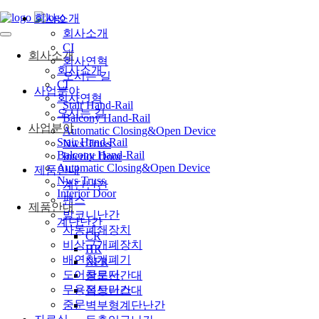
회사소개
회사소개
CI
회사소개
회사연혁
회사소개
오시는 길
CI
사업분야
회사연혁
Stair Hand-Rail
오시는 길
Balcony Hand-Rail
사업분야
Automatic Closing&Open Device
Stair Hand-Rail
Nws Truss
Balcony Hand-Rail
Interior Door
Automatic Closing&Open Device
제품안내
Nws Truss
계단난간
Interior Door
팬스
제품안내
발코니난간
계단난간
자동폐쇄장치
CR
비상구개폐장치
HR
배연창개폐기
NFR
도어클로저
창문난간대
무용접트러스
옥상난간대
중문
벽부형계단난간