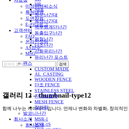
자료실
HR
미성이앤씨소식
NFR
특허내역
창문난간대
도면자료
옥상난간대
E-카다로그
벽부형계단난간
고객센터
동출입구난간
FAQ
평철난간
온라인상담
단조난간
AS접수
강화유리난간
MSG
유리난간 포스트
팬스
CUSTOM MADE
AL_CASTING
WOODEN FENCE
단조 FENCE
STAINLESS STEEL
갤러리 12 – thumbnail-type12
잔디보호책
MESH FENCE
칼라링
함께 나누는 케이테마 입니다. 언제나 변화와 차별화, 창의적인
발코니난간
회사소개
MSR-1
MSR-1S
회사소개