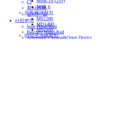
MSR-1S (2단)
CI
MSR 6
회사연혁
자동폐쇄장치
오시는 길
MS1200
사업분야
MD1400
Stair Hand-Rail
MS2300
Balcony Hand-Rail
비상구개폐장치
Automatic Closing&Open Device
ME4000
Nws Truss
배연창개폐기
Interior Door
원체인 배연창
제품안내
더블배연창
계단난간
슬라이딩배연창
팬스
도어클로저
발코니난간
m630P
자동폐쇄장치
M640
비상구개폐장치
무용접트러스
배연창개폐기
외장트러스
도어클로저
내장트러스
무용접트러스
바닥트러스
중문
POST
자료실
중문
미성이앤씨소식
슬라이딩도어
특허내역
연동 슬라이딩 도어