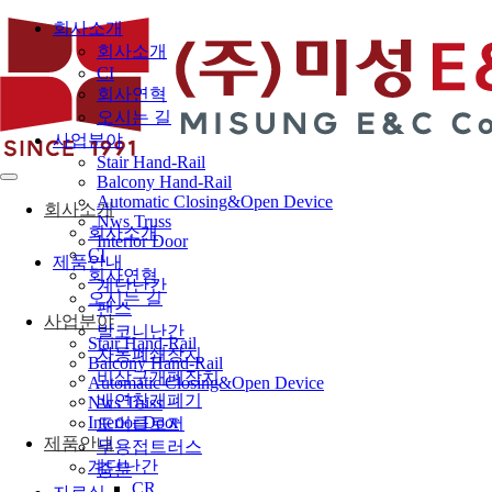
회사소개
회사소개
CI
회사연혁
오시는 길
사업분야
Stair Hand-Rail
Balcony Hand-Rail
Automatic Closing&Open Device
회사소개
Nws Truss
회사소개
Interior Door
CI
제품안내
회사연혁
계단난간
오시는 길
팬스
사업분야
발코니난간
Stair Hand-Rail
자동폐쇄장치
Balcony Hand-Rail
비상구개폐장치
Automatic Closing&Open Device
배연창개폐기
Nws Truss
Interior Door
도어클로저
제품안내
무용접트러스
계단난간
중문
CR