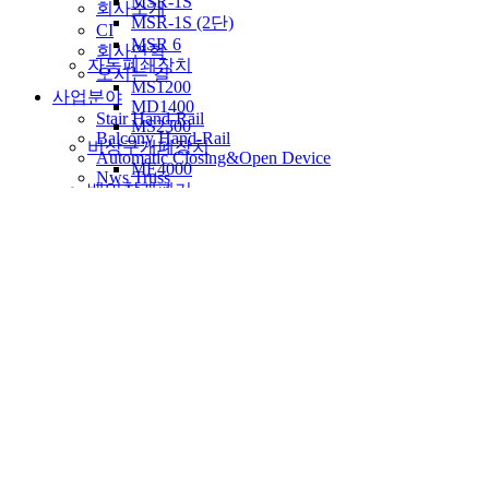
MSR-1S
회사소개
MSR-1S (2단)
CI
MSR 6
회사연혁
자동폐쇄장치
오시는 길
MS1200
사업분야
MD1400
Stair Hand-Rail
MS2300
Balcony Hand-Rail
비상구개폐장치
Automatic Closing&Open Device
ME4000
Nws Truss
배연창개폐기
Interior Door
원체인 배연창
제품안내
더블배연창
계단난간
슬라이딩배연창
팬스
도어클로저
발코니난간
m630P
자동폐쇄장치
M640
비상구개폐장치
무용접트러스
배연창개폐기
외장트러스
도어클로저
내장트러스
무용접트러스
바닥트러스
중문
POST
자료실
중문
미성이앤씨소식
슬라이딩도어