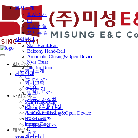
회사소개
회사소개
CI
회사연혁
오시는 길
사업분야
Stair Hand-Rail
Balcony Hand-Rail
Automatic Closing&Open Device
Nws Truss
회사소개
Interior Door
회사소개
제품안내
CI
계단난간
회사연혁
팬스
오시는 길
발코니난간
사업분야
자동폐쇄장치
Stair Hand-Rail
비상구개폐장치
Balcony Hand-Rail
배연창개폐기
Automatic Closing&Open Device
Nws Truss
도어클로저
Interior Door
무용접트러스
제품안내
중문
계단난간