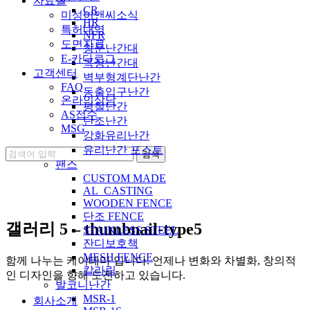
자료실
CR
미성이앤씨소식
HR
특허내역
NFR
도면자료
창문난간대
E-카다로그
옥상난간대
고객센터
벽부형계단난간
FAQ
동출입구난간
온라인상담
평철난간
AS접수
단조난간
MSG
강화유리난간
유리난간 포스트
팬스
CUSTOM MADE
AL_CASTING
WOODEN FENCE
단조 FENCE
갤러리 5 – thumbnail-type5
STAINLESS STEEL
잔디보호책
MESH FENCE
함께 나누는 케이테마 입니다. 언제나 변화와 차별화, 창의적
칼라링
인 디자인을 향해 도전하고 있습니다.
발코니난간
MSR-1
회사소개