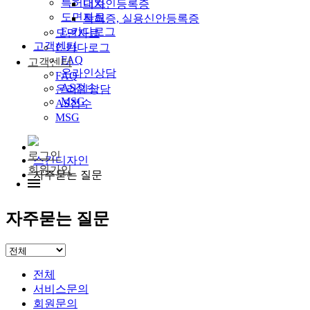
특허내역
디자인등록증
도면자료
특허증, 실용신안등록증
E-카다로그
도면자료
고객센터
E-카다로그
FAQ
고객센터
온라인상담
FAQ
AS접수
온라인상담
MSG
AS접수
MSG
로그인
스킨디자인
회원가입
자주묻는 질문
자주묻는 질문
전체
서비스문의
회원문의