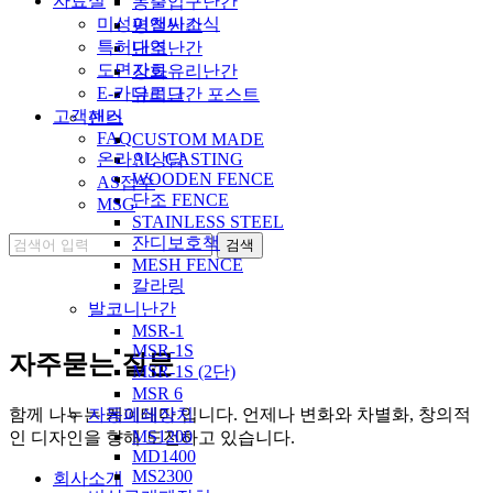
자료실
동출입구난간
미성이앤씨소식
평철난간
특허내역
단조난간
도면자료
강화유리난간
E-카다로그
유리난간 포스트
고객센터
팬스
FAQ
CUSTOM MADE
온라인상담
AL_CASTING
WOODEN FENCE
AS접수
단조 FENCE
MSG
STAINLESS STEEL
잔디보호책
MESH FENCE
칼라링
발코니난간
MSR-1
MSR-1S
자주묻는 질문
MSR-1S (2단)
MSR 6
함께 나누는 케이테마 입니다. 언제나 변화와 차별화, 창의적
자동폐쇄장치
MS1200
인 디자인을 향해 도전하고 있습니다.
MD1400
MS2300
회사소개