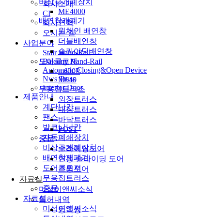
비상구개폐장치
회사소개
ME4000
CI
배연창개폐기
회사연혁
원체인 배연창
오시는 길
더블배연창
사업분야
슬라이딩배연창
Stair Hand-Rail
Balcony Hand-Rail
도어클로저
Automatic Closing&Open Device
m630P
Nws Truss
M640
Interior Door
무용접트러스
제품안내
외장트러스
계단난간
내장트러스
팬스
바닥트러스
발코니난간
POST
자동폐쇄장치
중문
비상구개폐장치
슬라이딩도어
배연창개폐기
연동 슬라이딩 도어
도어클로저
스윙도어
무용접트러스
자료실
중문
미성이앤씨소식
자료실
특허내역
미성이앤씨소식
등록증