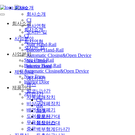
회사소개
회사소개
CI
회사소개
회사연혁
회사소개
오시는 길
CI
사업분야
회사연혁
Stair Hand-Rail
오시는 길
Balcony Hand-Rail
사업분야
Automatic Closing&Open Device
Stair Hand-Rail
Nws Truss
Balcony Hand-Rail
Interior Door
Automatic Closing&Open Device
제품안내
Nws Truss
계단난간
Interior Door
팬스
제품안내
발코니난간
계단난간
자동폐쇄장치
CR
비상구개폐장치
HR
배연창개폐기
NFR
도어클로저
창문난간대
무용접트러스
옥상난간대
중문
벽부형계단난간