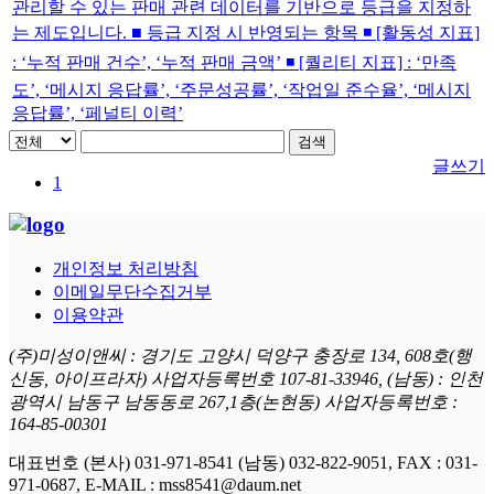
관리할 수 있는 판매 관련 데이터를 기반으로 등급을 지정하
는 제도입니다. ■ 등급 지정 시 반영되는 항목 ◾️ [활동성 지표]
: ‘누적 판매 건수’, ‘누적 판매 금액’ ◾️ [퀄리티 지표] : ‘만족
도’, ‘메시지 응답률’, ‘주문성공률’, ‘작업일 준수율’, ‘메시지
응답률’, ‘페널티 이력’
검색
글쓰기
1
개인정보 처리방침
이메일무단수집거부
이용약관
(주)미성이앤씨 : 경기도 고양시 덕양구 충장로 134, 608호(행
신동, 아이프라자) 사업자등록번호 107-81-33946, (남동) : 인천
광역시 남동구 남동동로 267,1층(논현동) 사업자등록번호 :
164-85-00301
대표번호 (본사) 031-971-8541 (남동) 032-822-9051, FAX : 031-
971-0687, E-MAIL : mss8541@daum.net