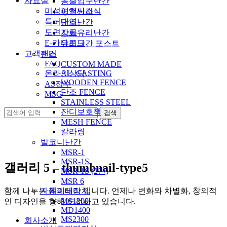
자료실
동출입구난간
미성이앤씨소식
평철난간
특허내역
단조난간
도면자료
강화유리난간
E-카다로그
유리난간 포스트
고객센터
팬스
FAQ
CUSTOM MADE
온라인상담
AL_CASTING
WOODEN FENCE
AS접수
단조 FENCE
MSG
STAINLESS STEEL
잔디보호책
MESH FENCE
칼라링
발코니난간
MSR-1
MSR-1S
갤러리 5 – thumbnail-type5
MSR-1S (2단)
MSR 6
함께 나누는 케이테마 입니다. 언제나 변화와 차별화, 창의적
자동폐쇄장치
MS1200
인 디자인을 향해 도전하고 있습니다.
MD1400
MS2300
회사소개