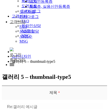
특허내역
디자인등록증
도면자료
특허증, 실용신안등록증
E-카다로그
도면자료
고객센터
E-카다로그
FAQ
고객센터
온라인상담
FAQ
AS접수
온라인상담
MSG
AS접수
MSG
로그인
스킨디자인
회원가입
갤러리 5 – thumbnail-type5
갤러리 5 – thumbnail-type5
제목
*