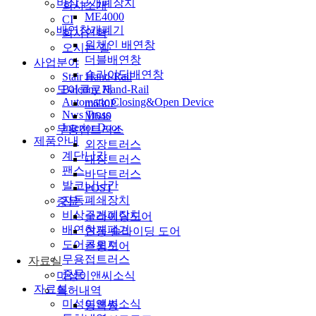
비상구개폐장치
회사소개
ME4000
CI
배연창개폐기
회사연혁
원체인 배연창
오시는 길
더블배연창
사업분야
슬라이딩배연창
Stair Hand-Rail
Balcony Hand-Rail
도어클로저
Automatic Closing&Open Device
m630P
Nws Truss
M640
Interior Door
무용접트러스
제품안내
외장트러스
계단난간
내장트러스
팬스
바닥트러스
발코니난간
POST
자동폐쇄장치
중문
비상구개폐장치
슬라이딩도어
배연창개폐기
연동 슬라이딩 도어
도어클로저
스윙도어
무용접트러스
자료실
중문
미성이앤씨소식
자료실
특허내역
미성이앤씨소식
등록증