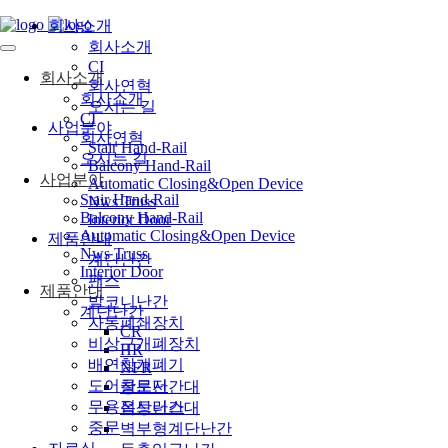
회사소개
회사소개
CI
회사소개
회사연혁
회사소개
오시는 길
CI
사업분야
회사연혁
Stair Hand-Rail
오시는 길
Balcony Hand-Rail
사업분야
Automatic Closing&Open Device
Stair Hand-Rail
Nws Truss
Balcony Hand-Rail
Interior Door
Automatic Closing&Open Device
제품안내
Nws Truss
계단난간
Interior Door
팬스
제품안내
발코니난간
계단난간
자동폐쇄장치
CR
비상구개폐장치
HR
배연창개폐기
NFR
도어클로저
창문난간대
무용접트러스
옥상난간대
중문
벽부형계단난간